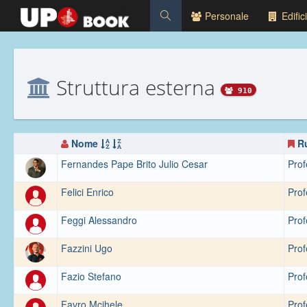
Personale
Edifici
Struttura esterna
910
Nome
R
Fernandes Pape Brito Julio Cesar
Prof
Felici Enrico
Prof
Feggi Alessandro
Prof
Fazzini Ugo
Prof
Fazio Stefano
Prof
Favro Mcihele
Prof