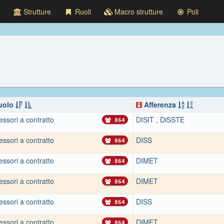
Strutture
Ruoli
Macro strutture
Poli
uolo
Afferenza
essori a contratto
DISIT
,
DiSSTE
864
essori a contratto
DISS
864
essori a contratto
DIMET
864
essori a contratto
DIMET
864
essori a contratto
DISS
864
essori a contratto
DIMET
864