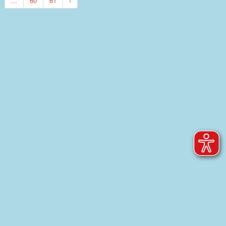
...
60
61
›