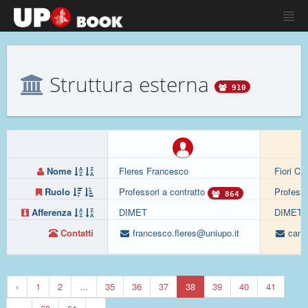
Struttura esterna
910
Nome
Fleres Francesco
Fiori Ca
Ruolo
Professori a contratto
Professo
864
Afferenza
DIMET
DIMET
Contatti
francesco.fleres@uniupo.it
camil
‹
1
2
...
35
36
37
38
39
40
41