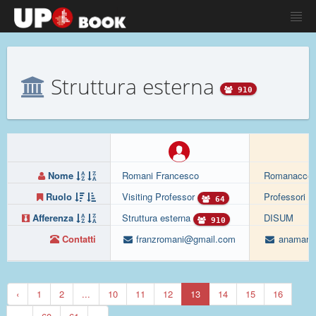
Struttura esterna
910
Nome
Romani Francesco
Romanacce 
Ruolo
Visiting Professor
Professori a
64
Afferenza
Struttura esterna
DISUM
910
Contatti
franzromani@gmail.com
anamaria
‹
1
2
...
10
11
12
13
14
15
16