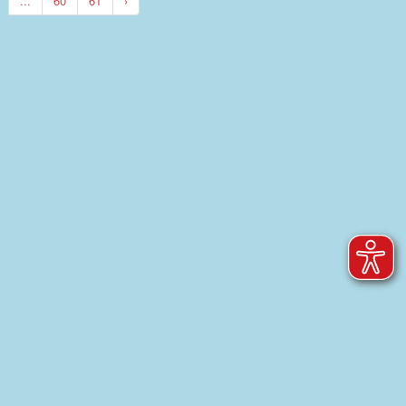
...
60
61
›