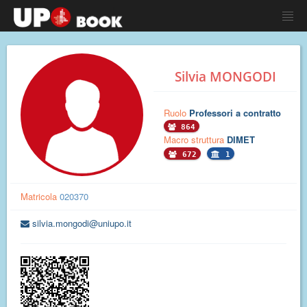
Silvia MONGODI
Ruolo
Professori a contratto
864
Macro struttura
DIMET
672
1
Matricola
020370
silvia.mongodi@uniupo.it