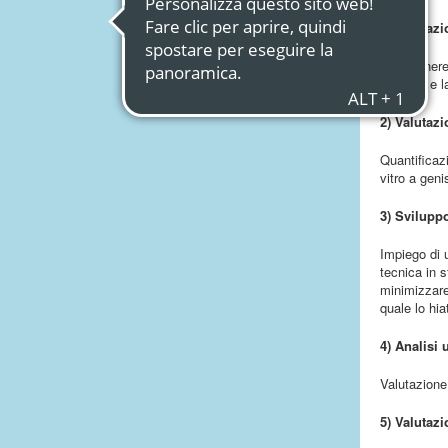
1) Valutazi
Studio inere
proteina e 
2) Valutaz
Quantificaz
vitro a geni
3) Svilupp
Impiego di 
tecnica in s
minimizzare
quale lo hi
4) Analisi 
Valutazione 
5) Valutaz