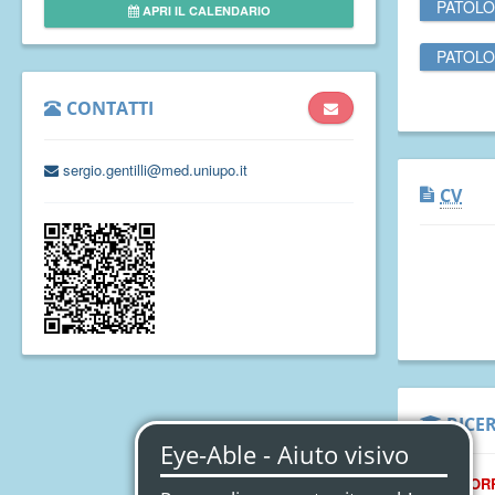
PATOLO
APRI IL CALENDARIO
PATOLO
CONTATTI
sergio.gentilli@med.uniupo.it
CV
RICE
TEMI COR