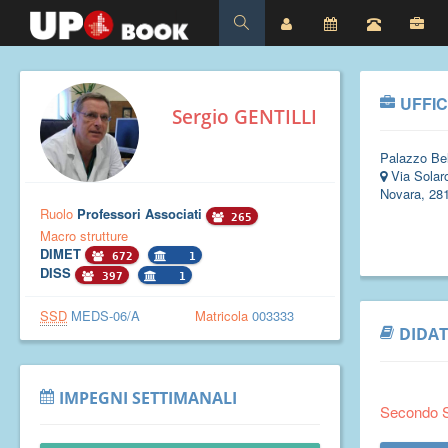
UFFIC
Sergio GENTILLI
Palazzo Bel
Via Solaro
Novara, 28
Ruolo
Professori Associati
265
Macro strutture
DIMET
672
1
DISS
397
1
SSD
MEDS-06/A
Matricola
003333
DIDAT
IMPEGNI SETTIMANALI
Secondo 