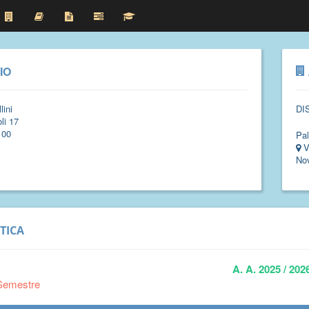
IO
lini
DI
li 17
100
Pal
V
No
TICA
A. A. 2025 / 202
Semestre