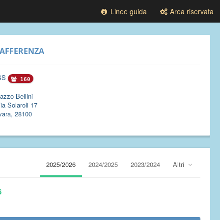
Linee guida
Area riservata
AFFERENZA
SS
160
azzo Bellini
ia Solaroli 17
vara, 28100
2025/2026
2024/2025
2023/2024
Altri
6