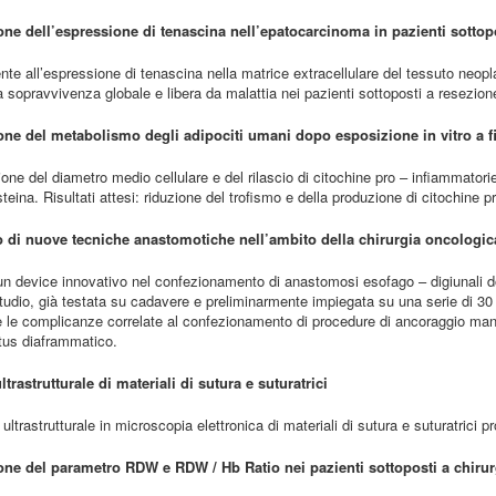
one dell’espressione di tenascina nell’epatocarcinoma in pazienti sottop
nte all’espressione di tenascina nella matrice extracellulare del tessuto neopl
la sopravvivenza globale e libera da malattia nei pazienti sottoposti a resezio
ione del metabolismo degli adipociti umani dopo esposizione in vitro a f
ione del diametro medio cellulare e del rilascio di citochine pro – infiammator
steina.
Risultati attesi: riduzione del trofismo e della produzione di citochine 
o di nuove tecniche anastomotiche nell’ambito della chirurgia oncologic
un device innovativo nel confezionamento di anastomosi esofago – digiunali do
tudio, già testata su cadavere e preliminarmente impiegata su una serie di 30 pa
 le complicanze correlate al confezionamento di procedure di ancoraggio manual
atus diaframmatico.
ultrastrutturale di materiali di sutura e suturatrici
ultrastrutturale in microscopia elettronica di materiali di sutura e suturatrici p
ione del parametro RDW e RDW / Hb Ratio nei pazienti sottoposti a chirur