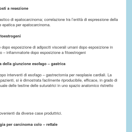
osti a resezione
astico di epatocarcinoma; correlazione tra l’entità di espressione della
ne epatica per epatocarcinoma.
itoestrogeni
ie dopo esposizione di adipociti viscerali umani dopo esposizione in
pro – infiammatorie dopo esposizione a fitoestrogeni
a della giunzione esofago – gastrica
po interventi di esofago – gastrectomia per neoplasie cardiali.
La
zienti, si è dimostrata facilmente riproducibile, efficace, in grado di
e delle testine delle suturatrici in uno spazio anatomico ristretto
rovenienti da diverse case produttrici.
gia per carcinoma colo – rettale