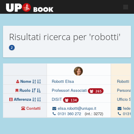
Risultati ricerca per 'robotti'
2
Nome
Robotti Elisa
Robotti F
Ruolo
Professori Associati
Personale
265
Afferenza
DISIT
Ufficio S
134
Contatti
elisa.robotti@uniupo.it
federi
0131 360 272
(int.: 3272)
0131 