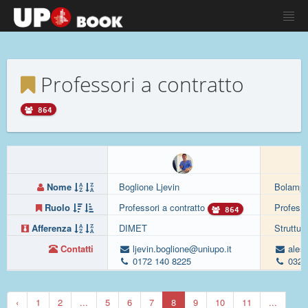
Professori a contratto
864
Nome
Boglione Ljevin
Bolamper
Ruolo
Professori a contratto
Professo
864
Afferenza
DIMET
Struttur
Contatti
ljevin.boglione@uniupo.it
aless
0172 140 8225
0321
‹
1
2
...
5
6
7
8
9
10
11
...