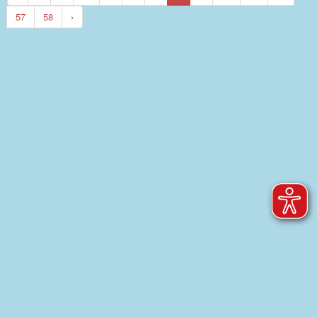
57
58
›