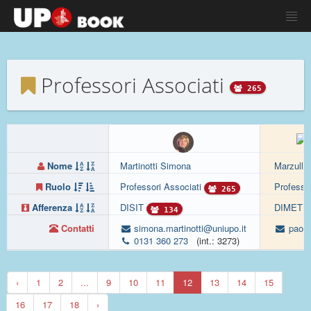
Professori Associati
265
Nome
Martinotti Simona
Marzullo
Ruolo
Professori Associati
Professo
265
Afferenza
DISIT
DIMET
134
Contatti
simona.martinotti@uniupo.it
paolo
0131 360 273
(int.: 3273)
‹
1
2
...
9
10
11
12
13
14
15
16
17
18
›