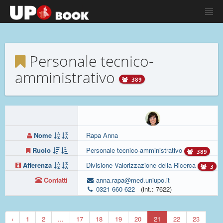
Personale tecnico-
amministrativo
389
Nome
Rapa Anna
Ruolo
Personale tecnico-amministrativo
389
Afferenza
Divisione Valorizzazione della Ricerca
3
Contatti
anna.rapa@med.uniupo.it
0321 660 622
(int.: 7622)
‹
1
2
...
17
18
19
20
21
22
23