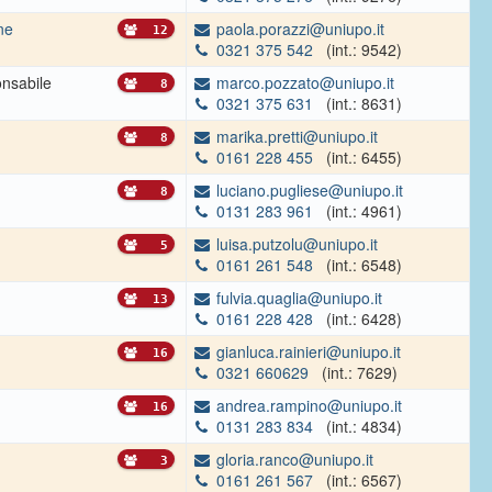
ne
paola.porazzi@uniupo.it
12
0321 375 542
(int.: 9542)
nsabile
marco.pozzato@uniupo.it
8
0321 375 631
(int.: 8631)
marika.pretti@uniupo.it
8
0161 228 455
(int.: 6455)
luciano.pugliese@uniupo.it
8
0131 283 961
(int.: 4961)
luisa.putzolu@uniupo.it
5
0161 261 548
(int.: 6548)
fulvia.quaglia@uniupo.it
13
0161 228 428
(int.: 6428)
gianluca.rainieri@uniupo.it
16
0321 660629
(int.: 7629)
andrea.rampino@uniupo.it
16
0131 283 834
(int.: 4834)
gloria.ranco@uniupo.it
3
0161 261 567
(int.: 6567)