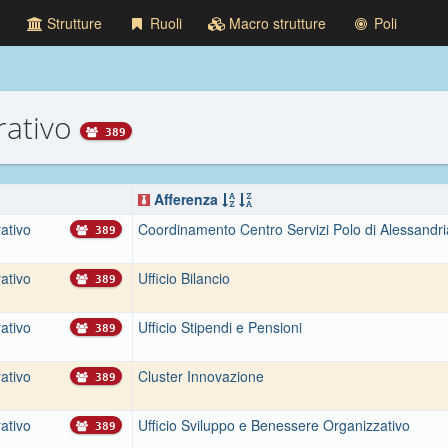
Strutture
Ruoli
Macro strutture
Poli
rativo
389
Afferenza
ativo
Coordinamento Centro Servizi Polo di Alessandri
389
ativo
Ufficio Bilancio
389
ativo
Ufficio Stipendi e Pensioni
389
ativo
Cluster Innovazione
389
ativo
Ufficio Sviluppo e Benessere Organizzativo
389