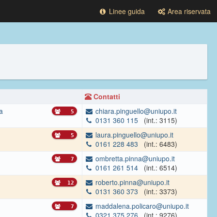
Linee guida
Area riservata
Contatti
a
chiara.pinguello@uniupo.it
5
0131 360 115
(int.: 3115)
laura.pinguello@uniupo.it
5
0161 228 483
(int.: 6483)
ombretta.pinna@uniupo.it
7
0161 261 514
(int.: 6514)
roberto.pinna@uniupo.it
12
0131 360 373
(int.: 3373)
maddalena.policaro@uniupo.it
7
0321 375 276
(int.: 9276)