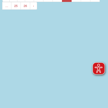
...
25
26
›