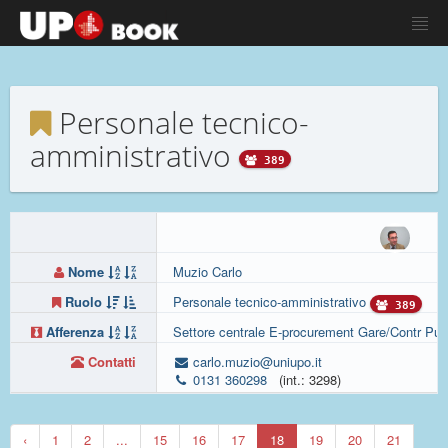
Personale tecnico-
amministrativo
389
Nome
Muzio Carlo
Ruolo
Personale tecnico-amministrativo
389
Afferenza
Settore centrale E-procurement Gare/Contr Pubb
Contatti
carlo.muzio@uniupo.it
0131 360298
(int.: 3298)
‹
1
2
...
15
16
17
18
19
20
21