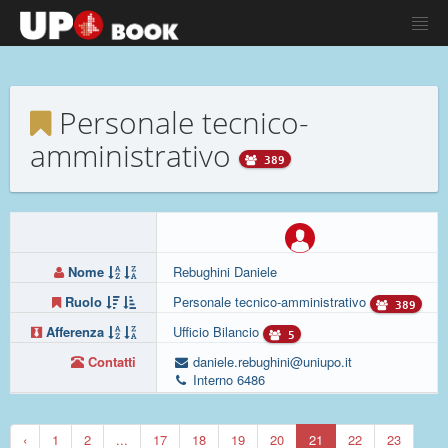
Personale tecnico-
amministrativo
389
Nome
Rebughini Daniele
Ruolo
Personale tecnico-amministrativo
389
Afferenza
Ufficio Bilancio
5
Contatti
daniele.rebughini@uniupo.it
Interno 6486
‹
1
2
...
17
18
19
20
21
22
23