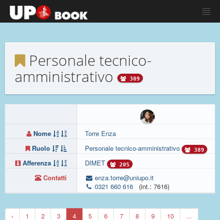
Personale tecnico-
amministrativo
389
Nome
Torre Enza
Ruolo
Personale tecnico-amministrativo
389
Afferenza
DIMET
205
Contatti
enza.torre@uniupo.it
0321 660 616
(int.: 7616)
‹
1
2
3
4
5
6
7
8
9
10
...