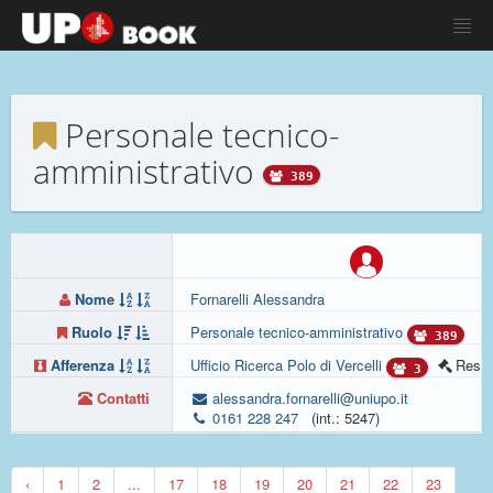
Personale tecnico-
amministrativo
389
Nome
Fornarelli Alessandra
Ruolo
Personale tecnico-amministrativo
389
Afferenza
Ufficio Ricerca Polo di Vercelli
Respo
3
Contatti
alessandra.fornarelli@uniupo.it
0161 228 247
(int.: 5247)
‹
1
2
...
17
18
19
20
21
22
23