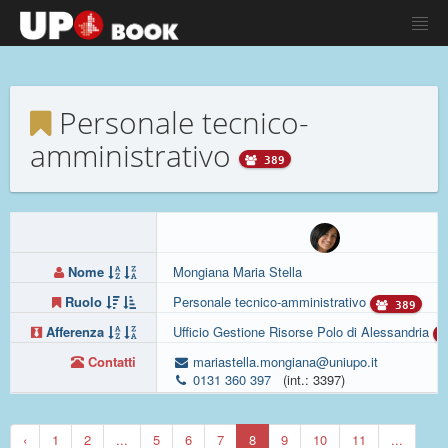
Personale tecnico-
amministrativo
389
Nome
Mongiana Maria Stella
Ruolo
Personale tecnico-amministrativo
389
Afferenza
Ufficio Gestione Risorse Polo di Alessandria
Contatti
mariastella.mongiana@uniupo.it
0131 360 397
(int.: 3397)
‹
1
2
...
5
6
7
8
9
10
11
...