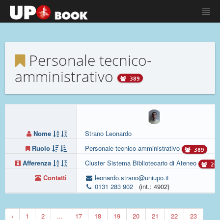
Personale tecnico-
amministrativo
389
Nome
Strano Leonardo
Ruolo
Personale tecnico-amministrativo
389
Afferenza
Cluster Sistema Bibliotecario di Ateneo
20
Contatti
leonardo.strano@uniupo.it
0131 283 902
(int.: 4902)
‹
1
2
...
17
18
19
20
21
22
23