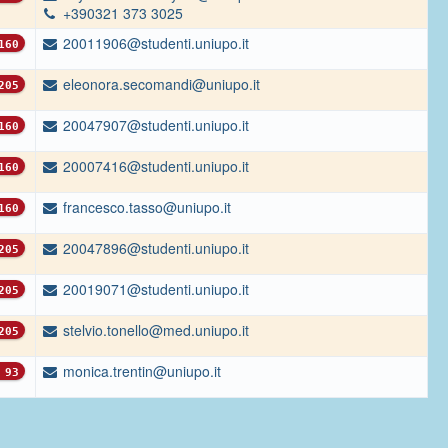
+390321 373 3025
20011906@studenti.uniupo.it
160
eleonora.secomandi@uniupo.it
205
20047907@studenti.uniupo.it
160
20007416@studenti.uniupo.it
160
francesco.tasso@uniupo.it
160
20047896@studenti.uniupo.it
205
20019071@studenti.uniupo.it
205
stelvio.tonello@med.uniupo.it
205
monica.trentin@uniupo.it
93