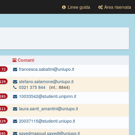
Linee guida
Area riservata
Contatti
francesca.sabatini@uniupo.it
72
stefano.salamone@uniupo.it
129
0321 375 844
(int.: 8844)
10033542@studenti.unipmn.it
205
laura.santi_amantini@uniupo.it
111
20037115@studenti.uniupo.it
129
sayedmasoud.sayedi@uniupo.it
205