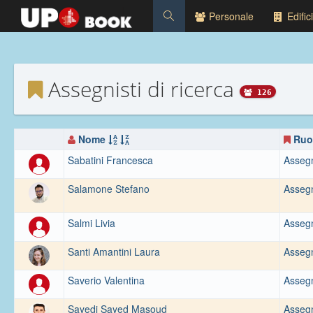
Personale
Edifici
Assegnisti di ricerca
126
Nome
Ruo
Sabatini Francesca
Assegni
Salamone Stefano
Assegni
Salmi Livia
Assegni
Santi Amantini Laura
Assegni
Saverio Valentina
Assegni
Sayedi Sayed Masoud
Assegni