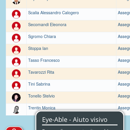
Scalia Alessandro Calogero
Assegni
Secomandi Eleonora
Assegni
Sgromo Chiara
Assegni
Stoppa Ian
Assegni
Tasso Francesco
Assegni
Tavarozzi Rita
Assegni
Tini Sabrina
Assegni
Tonello Stelvio
Assegni
Trentin Monica
Assegni