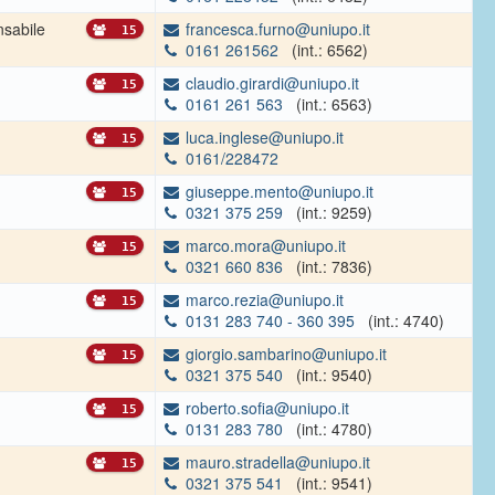
sabile
francesca.furno@uniupo.it
15
0161 261562
(int.: 6562)
claudio.girardi@uniupo.it
15
0161 261 563
(int.: 6563)
luca.inglese@uniupo.it
15
0161/228472
giuseppe.mento@uniupo.it
15
0321 375 259
(int.: 9259)
marco.mora@uniupo.it
15
0321 660 836
(int.: 7836)
marco.rezia@uniupo.it
15
0131 283 740 - 360 395
(int.: 4740)
giorgio.sambarino@uniupo.it
15
0321 375 540
(int.: 9540)
roberto.sofia@uniupo.it
15
0131 283 780
(int.: 4780)
mauro.stradella@uniupo.it
15
0321 375 541
(int.: 9541)