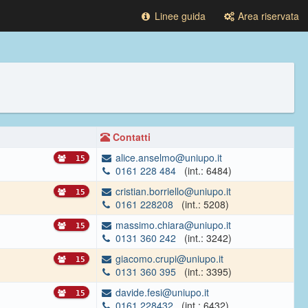
Linee guida
Area riservata
Contatti
alice.anselmo@uniupo.it
15
0161 228 484
(int.: 6484)
cristian.borriello@uniupo.it
15
0161 228208
(int.: 5208)
massimo.chiara@uniupo.it
15
0131 360 242
(int.: 3242)
giacomo.crupi@uniupo.it
15
0131 360 395
(int.: 3395)
davide.fesi@uniupo.it
15
0161 228432
(int.: 6432)