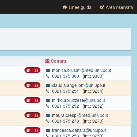
Linee guida
Area riservata
Contatti
monica.brusati@med.uniupo.it
12
0321 375 380
(int.: 9380)
claudia.angellotti@uniupo.it
12
0321 375 254
(int.: 9254)
mirko.apruzzese@uniupo.it
12
0321 375 252
(int.: 9252)
maura.crespi@med.uniupo.it
12
0321 375 270
(int.: 9270)
francesca.daffara@uniupo.it
12
0321 375 253
(int.: 9253)