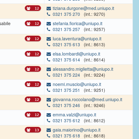
tiziana.durgone@med.uniupo.it
12
0321 375 270
(int.: 9270)
abile
stefania.fiorica@uniupo.it
12
0321 375 257
(int.: 9257)
luca.laventura@uniupo.it
12
0321 375 613
(int.: 8613)
elsa.lombardi@uniupo.it
12
0321 375 614
(int.: 8614)
alessandro.miglietta@uniupo.it
12
0321 375 224
(int.: 9224)
noemi.muscio@uniupo.it
12
0321 375 251
(int.: 9251)
giovanna.roccolano@med.uniupo.it
12
0321 375 246
(int.: 9246)
emma.valzi@uniupo.it
12
0321 375 612
(int.: 8612)
gaia.maiorino@uniupo.it
13
0321 375 618
(int.: 8618)