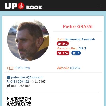
Pietro GRASSI
Ruolo
Professori Associati
265
Macro struttura
DISIT
280
1
SSD
PHYS-02/A
Matricola
003255
pietro.grassi@uniupo.it
0131 360 162
(int.: 3162)
0131 360 199