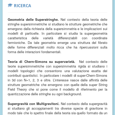
RICERCA
Geometria delle Superstringhe.
Nel contesto della teoria delle
stringhe supersimmetriche si studiano le strutture geometriche che
emergono dalla richiesta della supersimmetria e le implicazioni sui
modelli di particelle. In particolare si studia la supergeometria
caratteristica delle varietà differenziabili con coordinate
fermioniche. Da tale geometria emerge una struttura del fibrato
delle forme differenziali molto ricca che ha ripercussioni sulla
forma delle interazioni fondamentali.
Teoria di Chern-Simons su supervarietà.
Nel contesto delle
teorie supersimmetriche con supersimmetria rigida si studiano i
modelli topologici che consentono una valutazione esatta dei
contributi quantistici. In particolare i modelli di super-Chern-Simons
in 3d con N=1, 2, 3 e oltre. L’interesse nasce dalle affinità delle
strutture geometriche che emergono con quelle della super String
Field Theory che si pone come il modello di riferimento per la
quantizzazione delle stringhe su ogni background.
Supergravità con Multigravitoni.
Nel contesto della supergravità
si studiano gli accoppiamenti tra diverse specie di gravitone in
modo tale che lo spettro finale della teoria sia quello formato da un