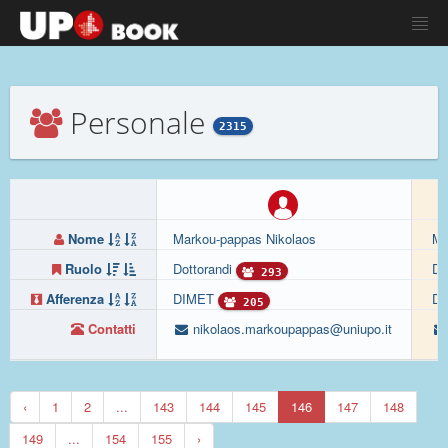
Personale
2315
Nome
Markou-pappas Nikolaos
Ma
Ruolo
Dottorandi
Do
293
Afferenza
DIMET
D
205
Contatti
nikolaos.markoupappas@uniupo.it
‹
1
2
...
143
144
145
146
147
148
149
...
154
155
›