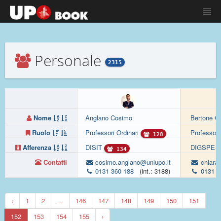
Personale
2315
Nome
Anglano Cosimo
Bertone Ch
Ruolo
Professori Ordinari
Professori
128
Afferenza
DISIT
DIGSPES
134
Contatti
cosimo.anglano@uniupo.it
chiara.
0131 360 188
(int.: 3188)
0131 2
‹
1
2
...
146
147
148
149
150
151
152
153
154
155
›