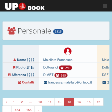
Personale
2315
Nome
Maiellaro Francesca
Maleck
Ruolo
Dottorandi
Dottor
293
Afferenza
DIMET
DSF
205
Contatti
francesca.maiellaro@uniupo.it
200
‹
1
2
...
10
11
12
13
14
15
16
...
154
155
›