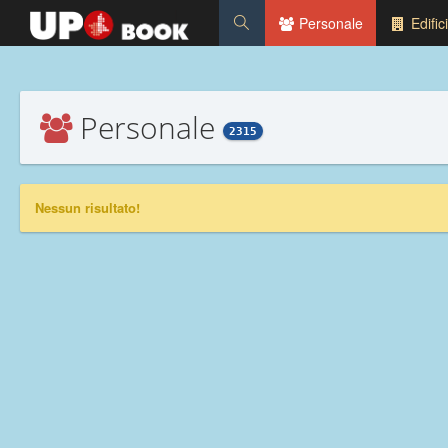
Personale
Edifici
Personale
2315
Nessun risultato!