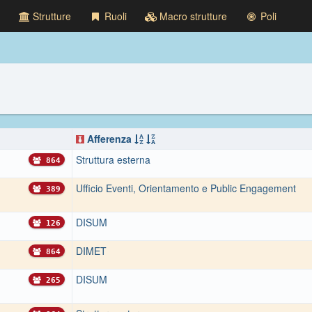
Strutture
Ruoli
Macro strutture
Poli
Afferenza
Struttura esterna
864
Ufficio Eventi, Orientamento e Public Engagement
389
DISUM
126
DIMET
864
DISUM
265