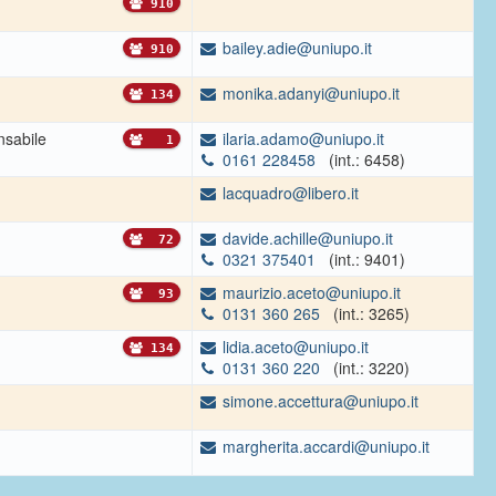
910
bailey.adie@uniupo.it
910
monika.adanyi@uniupo.it
134
sabile
ilaria.adamo@uniupo.it
1
0161 228458
(int.: 6458)
lacquadro@libero.it
davide.achille@uniupo.it
72
0321 375401
(int.: 9401)
maurizio.aceto@uniupo.it
93
0131 360 265
(int.: 3265)
lidia.aceto@uniupo.it
134
0131 360 220
(int.: 3220)
simone.accettura@uniupo.it
margherita.accardi@uniupo.it