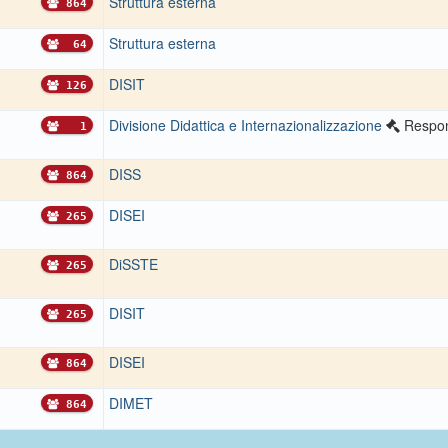
Struttura esterna
864
Struttura esterna
64
DISIT
126
Divisione Didattica e Internazionalizzazione
Respon
1
DISS
864
DISEI
265
DiSSTE
265
DISIT
265
DISEI
864
DIMET
864