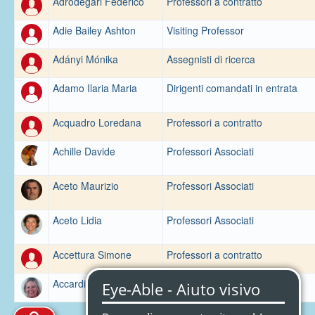
Adrodegari Federico
Professori a contratto
Adie Bailey Ashton
Visiting Professor
Adányi Mónika
Assegnisti di ricerca
Adamo Ilaria Maria
Dirigenti comandati in entrata
Acquadro Loredana
Professori a contratto
Achille Davide
Professori Associati
Aceto Maurizio
Professori Associati
Aceto Lidia
Professori Associati
Accettura Simone
Professori a contratto
Accardi Margherita
Professori a contratto