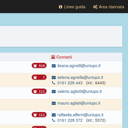
Linee guida
Area riservata
Contatti
ileana.agnelli@uniupo.it
910
selena.agnella@uniupo.it
7
0161 228 443
(int.: 6443)
valerio.agliotti@uniupo.it
111
mauro.agliati@uniupo.it
raffaella.afferni@uniupo.it
111
0161 228 372
(int.: 5372)