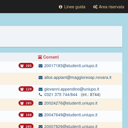
Linee guida
Area riservata
Contatti
20017183@studenti.uniupo.it
205
alice.appiani@maggioreosp.novara.it
giovanni.appendino@uniupo.it
129
0321 375 744/844
(int.: 8744)
20024276@studenti.uniupo.it
205
20047649@studenti.uniupo.it
160
20007829@studenti.uniupo.it
205