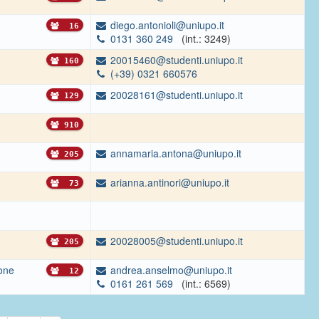
diego.antonioli@uniupo.it
16
0131 360 249
(int.: 3249)
20015460@studenti.uniupo.it
160
(+39) 0321 660576
20028161@studenti.uniupo.it
129
910
annamaria.antona@uniupo.it
205
arianna.antinori@uniupo.it
73
20028005@studenti.uniupo.it
205
ione
andrea.anselmo@uniupo.it
12
0161 261 569
(int.: 6569)