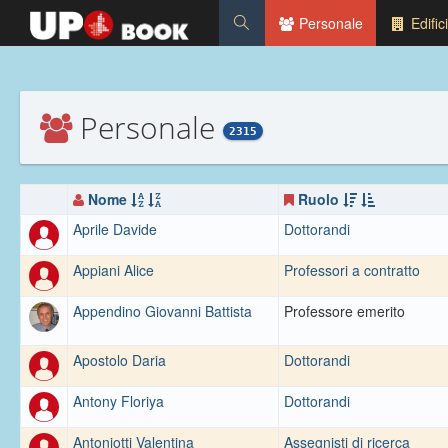
Personale
Edifici
Personale
2315
Nome
Ruolo
Aprile Davide
Dottorandi
Appiani Alice
Professori a contratto
Appendino Giovanni Battista
Professore emerito
Apostolo Daria
Dottorandi
Antony Floriya
Dottorandi
Antoniotti Valentina
Assegnisti di ricerca