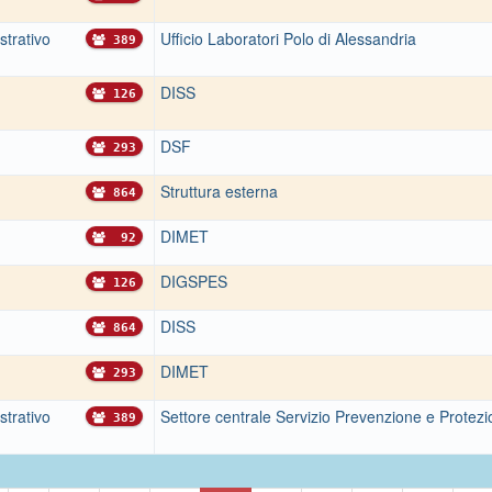
strativo
Ufficio Laboratori Polo di Alessandria
389
DISS
126
DSF
293
Struttura esterna
864
DIMET
92
DIGSPES
126
DISS
864
DIMET
293
strativo
Settore centrale Servizio Prevenzione e Protez
389