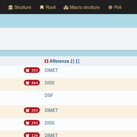
Strutture
Ruoli
Macro strutture
Poli
Afferenza
DIMET
293
DISS
864
DSF
DIMET
293
DISS
293
DIMET
126