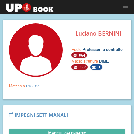
Luciano BERNINI
Ruolo
Professori a contratto
864
Macro struttura
DIMET
672
1
Matricola
018512
IMPEGNI SETTIMANALI
APRI IL CALENDARIO