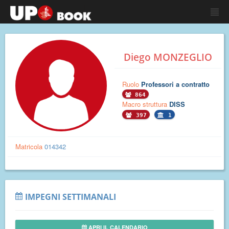
Diego MONZEGLIO
Ruolo
Professori a contratto
864
Macro struttura
DISS
397
1
Matricola
014342
IMPEGNI SETTIMANALI
APRI IL CALENDARIO