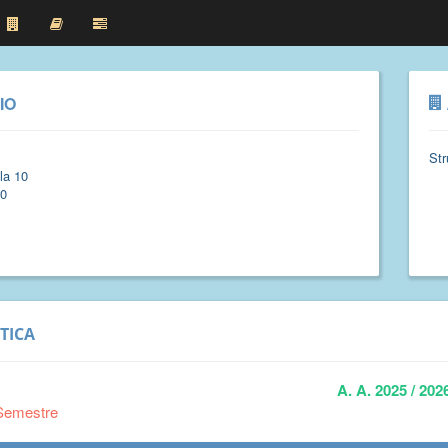
IO
Str
la 10
00
TICA
A. A. 2025 / 202
Semestre