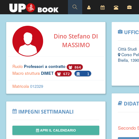
UFFIC
Dino Stefano DI
MASSIMO
Città Studi
Corso Pel
Biella, 139
Ruolo
Professori a contratto
864
Macro struttura
DIMET
672
1
Matricola
012329
DIDAT
IMPEGNI SETTIMANALI
Secondo 
APRI IL CALENDARIO