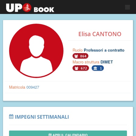
Elisa CANTONO
Ruolo
Professori a contratto
864
Macro struttura
DIMET
672
1
Matricola
009427
IMPEGNI SETTIMANALI
APRI IL CALENDARIO