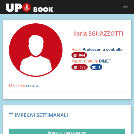
Ilaria SGUAZZOTTI
Ruolo
Professori a contratto
864
Macro struttura
DIMET
672
1
Matricola
006494
IMPEGNI SETTIMANALI
APRI IL CALENDARIO