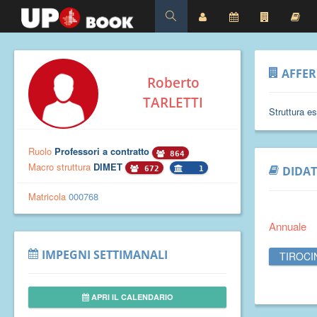
AFFE
Roberto
TARLETTI
Struttura e
Ruolo
Professori a contratto
864
Macro struttura
DIMET
DIDAT
672
1
Matricola
000768
Annuale
IMPEGNI SETTIMANALI
TIROCI
APRI IL CALENDARIO