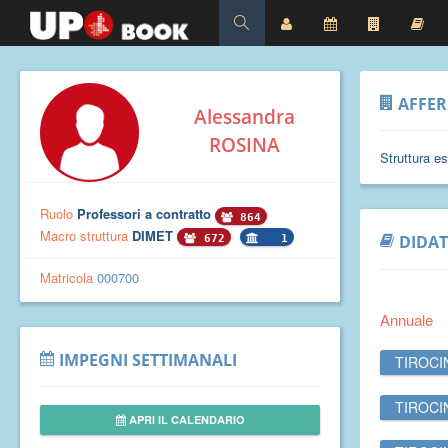
AFFE
Alessandra
ROSINA
Struttura e
Ruolo
Professori a contratto
864
Macro struttura
DIMET
DIDAT
672
1
Matricola
000700
Annuale
IMPEGNI SETTIMANALI
TIROCI
TIROCI
APRI IL CALENDARIO