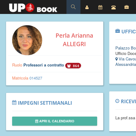
UFFIC
Perla Arianna
ALLEGRI
Palazzo Bor
Ufficio Doce
Via Cavou
Alessandria
Ruolo
Professori a contratto
864
Matricola
014527
RICEV
IMPEGNI SETTIMANALI
La prof.ssa
APRI IL CALENDARIO