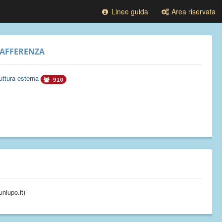
Linee guida
Area riservata
AFFERENZA
uttura esterna
910
niupo.it)