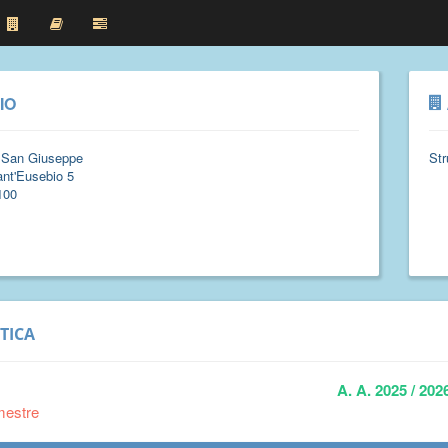
IO
 San Giuseppe
Str
nt'Eusebio 5
100
TICA
A. A. 2025 / 202
mestre