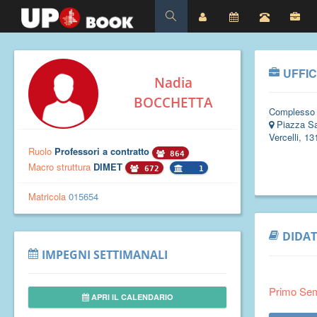
UFFIC
Nadia
BOCCHETTA
Complesso
Piazza Sa
Vercelli, 13
Ruolo
Professori a contratto
864
Macro struttura
DIMET
672
1
Matricola
015654
DIDAT
IMPEGNI SETTIMANALI
Primo Se
APRI IL CALENDARIO