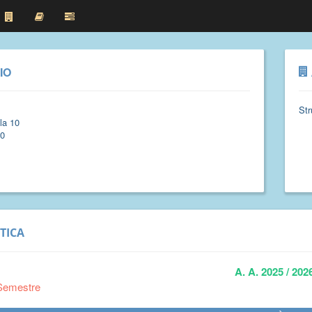
IO
Str
la 10
00
TICA
A. A. 2025 / 202
Semestre