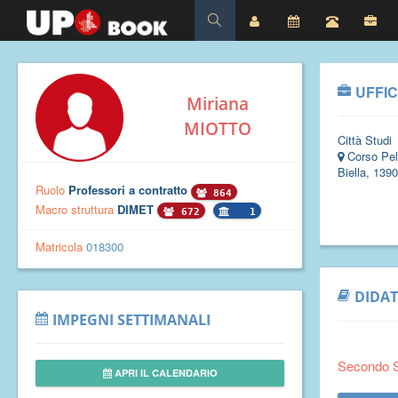
UFFIC
Miriana
MIOTTO
Città Studi
Corso Pel
Biella, 139
Ruolo
Professori a contratto
864
Macro struttura
DIMET
672
1
Matricola
018300
DIDAT
IMPEGNI SETTIMANALI
Secondo 
APRI IL CALENDARIO