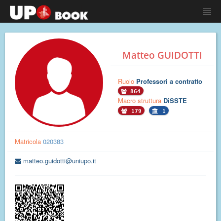
Matteo GUIDOTTI
Ruolo
Professori a contratto
864
Macro struttura
DiSSTE
179
1
Matricola
020383
matteo.guidotti@uniupo.it