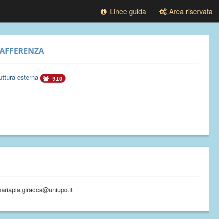
Linee guida
Area riservata
AFFERENZA
uttura esterna
910
 mariapia.giracca@uniupo.it