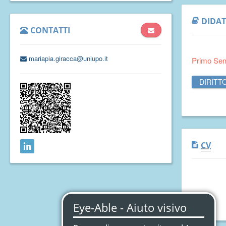
DIDAT
CONTATTI
mariapia.giracca@uniupo.it
Primo Se
DIRITT
CV