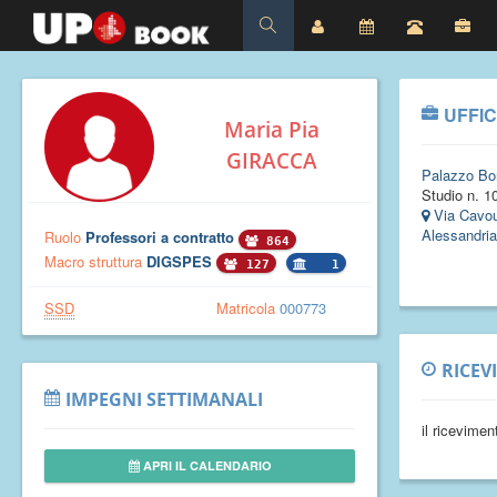
UFFIC
Maria Pia
GIRACCA
Palazzo Bor
Studio n. 1
Via Cavou
Alessandria
Ruolo
Professori a contratto
864
Macro struttura
DIGSPES
127
1
SSD
Matricola
000773
RICEV
IMPEGNI SETTIMANALI
il ricevime
APRI IL CALENDARIO