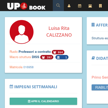
AFFE
Luisa Rita
CALIZZANO
Struttura e
Ruolo
Professori a contratto
864
Macro struttura
DISS
DIDAT
397
1
Matricola
016958
Primo Se
IMPEGNI SETTIMANALI
RIABIL
APRI IL CALENDARIO