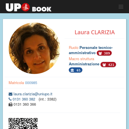
Laura CLARIZIA
Ruolo
Personale tecnico-
amministrativo
389
Macro struttura
Amministrazione
421
65
Matricola
000985
laura.clarizia@uniupo.it
0131 360 382
(int.: 3382)
0131 360 366