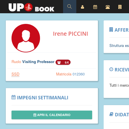
AFFE
Irene PICCINI
Struttura e
Ruolo
Visiting Professor
64
RICEV
SSD
Matricola
012360
Tutti i mer
IMPEGNI SETTIMANALI
DIDAT
APRI IL CALENDARIO