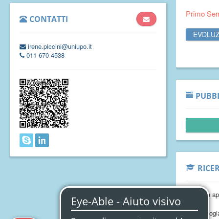
Primo Se
CONTATTI
EVOLUZ
irene.piccini@uniupo.it
011 670 4538
PUBBL
RICE
Ecologia ap
Entomologi