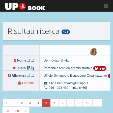
Risultati ricerca
421
Nome
Bentrovato Silvia
Ruolo
Personale tecnico-amministrativo
389
Afferenza
Ufficio Sviluppo e Benessere Organizzativo
Contatti
silvia.bentrovato@uniupo.it
0161 228 469
(int.: 6469)
‹
1
2
3
4
5
6
7
8
9
10
...
28
29
›