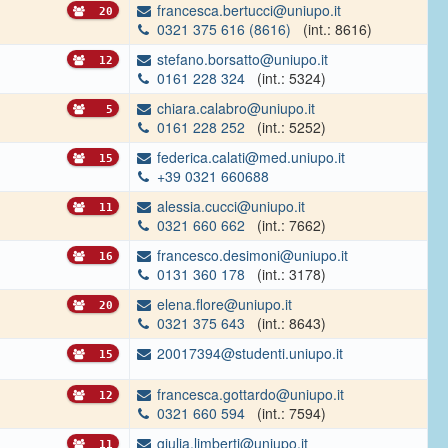
francesca.bertucci@uniupo.it
20
0321 375 616 (8616)
(int.: 8616)
stefano.borsatto@uniupo.it
12
0161 228 324
(int.: 5324)
chiara.calabro@uniupo.it
5
0161 228 252
(int.: 5252)
federica.calati@med.uniupo.it
15
+39 0321 660688
alessia.cucci@uniupo.it
11
0321 660 662
(int.: 7662)
francesco.desimoni@uniupo.it
16
0131 360 178
(int.: 3178)
elena.flore@uniupo.it
20
0321 375 643
(int.: 8643)
20017394@studenti.uniupo.it
15
francesca.gottardo@uniupo.it
12
0321 660 594
(int.: 7594)
giulia.limberti@uniupo.it
11