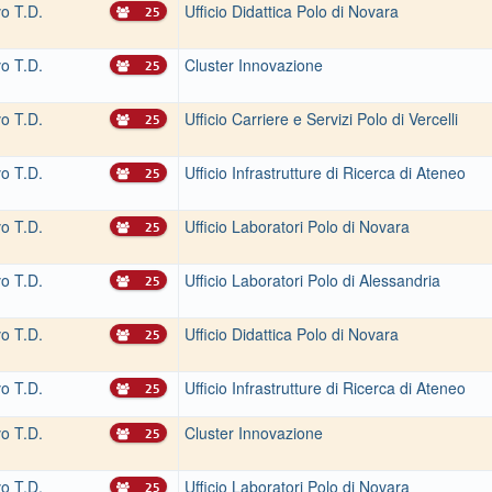
vo T.D.
Ufficio Didattica Polo di Novara
25
vo T.D.
Cluster Innovazione
25
vo T.D.
Ufficio Carriere e Servizi Polo di Vercelli
25
vo T.D.
Ufficio Infrastrutture di Ricerca di Ateneo
25
vo T.D.
Ufficio Laboratori Polo di Novara
25
vo T.D.
Ufficio Laboratori Polo di Alessandria
25
vo T.D.
Ufficio Didattica Polo di Novara
25
vo T.D.
Ufficio Infrastrutture di Ricerca di Ateneo
25
vo T.D.
Cluster Innovazione
25
vo T.D.
Ufficio Laboratori Polo di Novara
25