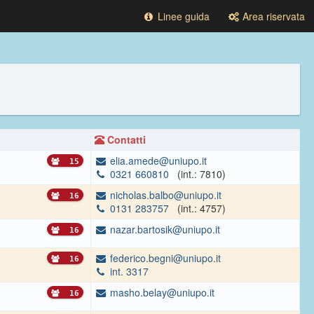
Linee guida
Area riservata
Contatti
elia.amede@uniupo.it
15
0321 660810
(int.: 7810)
nicholas.balbo@uniupo.it
16
0131 283757
(int.: 4757)
nazar.bartosik@uniupo.it
16
federico.begni@uniupo.it
16
int. 3317
masho.belay@uniupo.it
16