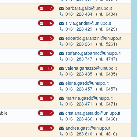
barbara.gallo@uniupo.it
7
0161 228 434
(int.: 6434)
silvia.gandini@uniupo.it
6
0161 228 429
(int.: 6429)
edoardo.garanzini@uniupo.it
5
0161 228 261
(int.: 5261)
stefano.garbarino@uniupo.it
6
0131 283 747
(int.: 4747)
valeria.gariazzo@uniupo.it
13
0161 228 435
(int.: 6435)
elena.gasdi@uniupo.it
8
0161 228 457
(int.: 6457)
martina.gasdi@uniupo.it
9
0161 228 471
(int.: 6471)
bile
cristiana.gastaldo@uniupo.it
2
0161 228 466
(int.: 6466)
andrea.gasti@uniupo.it
9
0131 283 810
(int.: 4810)