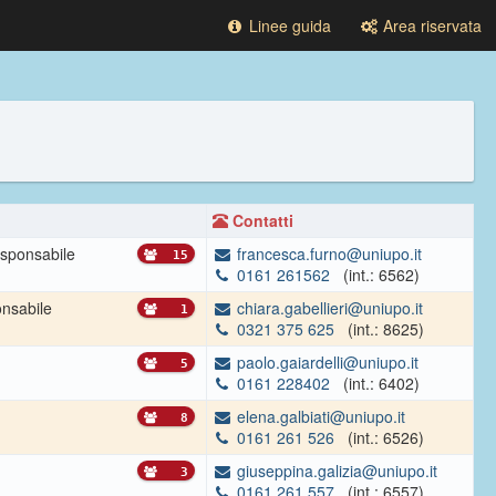
Linee guida
Area riservata
Contatti
sponsabile
francesca.furno@uniupo.it
15
0161 261562
(int.: 6562)
nsabile
chiara.gabellieri@uniupo.it
1
0321 375 625
(int.: 8625)
paolo.gaiardelli@uniupo.it
5
0161 228402
(int.: 6402)
elena.galbiati@uniupo.it
8
0161 261 526
(int.: 6526)
giuseppina.galizia@uniupo.it
3
0161 261 557
(int.: 6557)