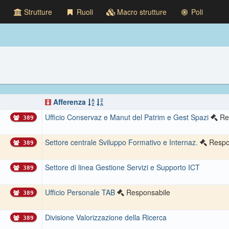
Strutture
Ruoli
Macro strutture
Poli
Afferenza
Ufficio Conservaz e Manut del Patrim e Gest Spazi
Re
389
Settore centrale Sviluppo Formativo e Internaz.
Respo
389
Settore di linea Gestione Servizi e Supporto ICT
389
Ufficio Personale TAB
Responsabile
389
Divisione Valorizzazione della Ricerca
389