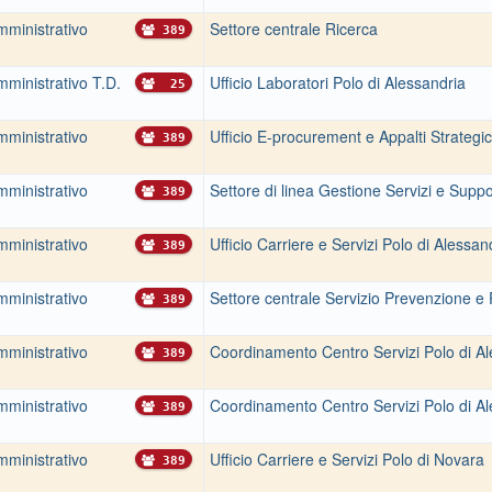
mministrativo
Settore centrale Ricerca
389
ministrativo T.D.
Ufficio Laboratori Polo di Alessandria
25
mministrativo
Ufficio E-procurement e Appalti Strategic
389
mministrativo
Settore di linea Gestione Servizi e Supp
389
mministrativo
Ufficio Carriere e Servizi Polo di Alessan
389
mministrativo
Settore centrale Servizio Prevenzione e
389
mministrativo
Coordinamento Centro Servizi Polo di Al
389
mministrativo
Coordinamento Centro Servizi Polo di Al
389
mministrativo
Ufficio Carriere e Servizi Polo di Novara
389