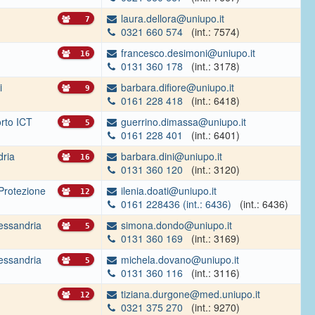
laura.dellora@uniupo.it
7
0321 660 574
(int.: 7574)
francesco.desimoni@uniupo.it
16
0131 360 178
(int.: 3178)
i
barbara.difiore@uniupo.it
9
0161 228 418
(int.: 6418)
orto ICT
guerrino.dimassa@uniupo.it
5
0161 228 401
(int.: 6401)
dria
barbara.dini@uniupo.it
16
0131 360 120
(int.: 3120)
 Protezione
ilenia.doati@uniupo.it
12
0161 228436 (int.: 6436)
(int.: 6436)
essandria
simona.dondo@uniupo.it
5
0131 360 169
(int.: 3169)
essandria
michela.dovano@uniupo.it
5
0131 360 116
(int.: 3116)
tiziana.durgone@med.uniupo.it
12
0321 375 270
(int.: 9270)