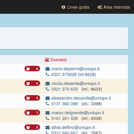
Linee guida
Area riservata
Contatti
mario.depierro@uniupo.it
8
0321.375628 (int.8628)
nicola.desantis@uniupo.it
8
0321 375 633
(int.: 8633)
alessandro.decarolis@uniupo.it
9
0131 360 398
(int.: 3398)
marco.delgrande@uniupo.it
7
0161 261 538
(int.: 6538)
silvia.delfino@uniupo.it
8
0321 660 667
(int.: 7667)