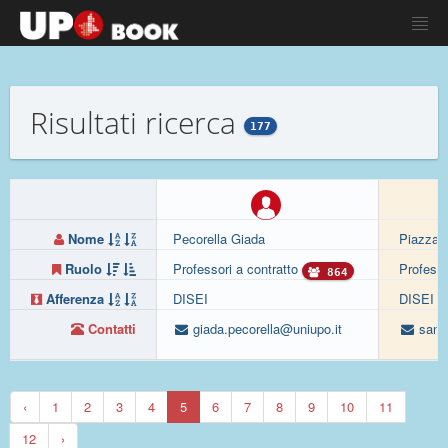
Risultati ricerca
177
Nome
Pecorella Giada
Piazza 
Ruolo
Professori a contratto
Professo
864
Afferenza
DISEI
DISEI
Contatti
giada.pecorella@uniupo.it
santi
‹
1
2
3
4
5
6
7
8
9
10
11
12
›