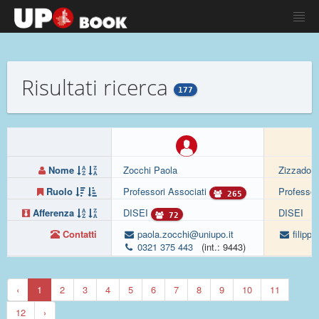
Risultati ricerca
177
Nome
Zocchi Paola
Zizzadoro
Ruolo
Professori Associati
Professor
265
Afferenza
DISEI
DISEI
72
Contatti
paola.zocchi@uniupo.it
filipp
0321 375 443
(int.: 9443)
‹
1
2
3
4
5
6
7
8
9
10
11
12
›