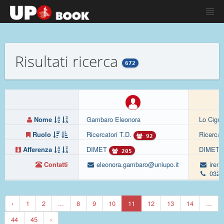
Risultati ricerca
672
Nome
Gambaro Eleonora
Lo Cigno
Ruolo
Ricercatori T.D.
Ricercat
92
Afferenza
DIMET
DIMET
205
Contatti
eleonora.gambaro@uniupo.it
irene
0321
‹
1
2
...
8
9
10
11
12
13
14
...
44
45
›