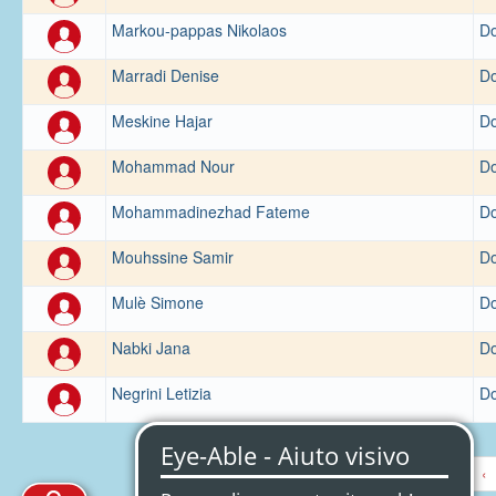
Markou-pappas Nikolaos
Do
Marradi Denise
Do
Meskine Hajar
Do
Mohammad Nour
Do
Mohammadinezhad Fateme
Do
Mouhssine Samir
Do
Mulè Simone
Do
Nabki Jana
Do
Negrini Letizia
Do
‹