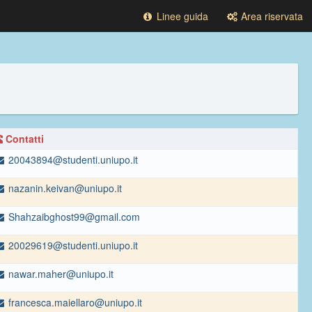
Linee guida
Area riservata
Contatti
20043894@studenti.uniupo.it
nazanin.keivan@uniupo.it
Shahzaibghost99@gmail.com
20029619@studenti.uniupo.it
nawar.maher@uniupo.it
francesca.maiellaro@uniupo.it