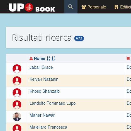
Personale
Edifici
Risultati ricerca
672
Nome
Jabali Grace
Do
Keivan Nazanin
Do
Khoso Shahzaib
Do
Landolfo Tommaso Lupo
Do
Maher Nawar
Do
Maiellaro Francesca
Do