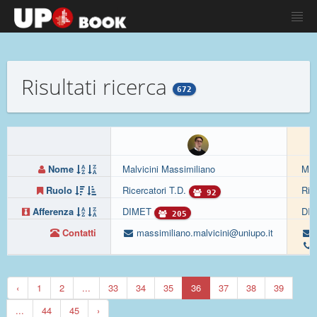
Risultati ricerca
672
Nome
Malvicini Massimiliano
Mas
Ruolo
Ricercatori T.D.
Ric
92
Afferenza
DIMET
DI
205
Contatti
massimiliano.malvicini@uniupo.it
‹
1
2
...
33
34
35
36
37
38
39
...
44
45
›